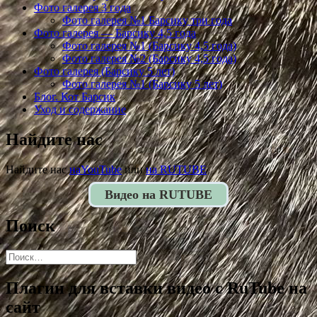
Фото галерея 3 года
Фото галерея №1 Барсику три года
Фото галерея — Барсику 4,5 года
Фото галерея №1 (Барсику 4,5 года)
Фото галерея №2 (Барсику 4,5 года)
Фото галерея (Барсику 5 лет)
Фото галерея №1 (Барсику 5 лет)
Блог. Кот Барсик
Уход и содержание
Найдите нас
Найдите нас
наYouTube
или
на RUTUBE
Видео на RUTUBE
Поиск
Найти:
Плагин для вставки видео с RuTube на
сайт