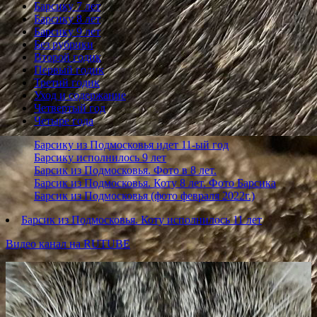
Барсику 7 лет
Барсику 8 лет
Барсику 9 лет
Без рубрики
Второй годик
Первый годик
Третий годик
Уход и содержание
Четвертый год
Четыре года
Барсику из Подмосковья идет 11-ый год
Барсику исполнилось 9 лет
Барсик из Подмосковья. Фото в 8 лет.
Барсик из Подмосковья. Коту 8 лет. Фото Барсика
Барсик из Подмосковья (фото февраля 2022г.)
Барсик из Подмосковья. Коту исполнилось 11 лет
Видео канал на RUTUBE