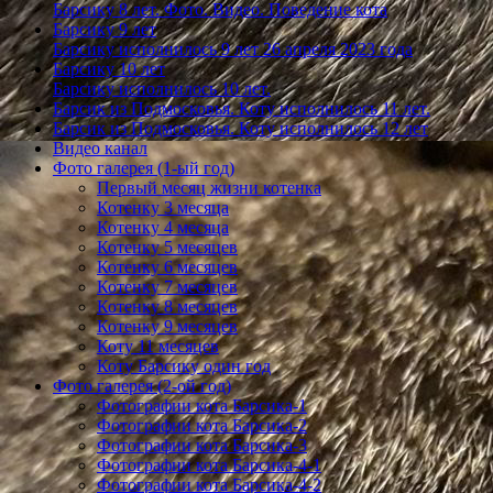
Барсику 8 лет. Фото. Видео. Поведение кота
Барсику 9 лет
Барсику исполнилось 9 лет 26 апреля 2023 года
Барсику 10 лет
Барсику исполнилось 10 лет.
Барсик из Подмосковья. Коту исполнилось 11 лет.
Барсик из Подмосковья. Коту исполнилось 12 лет
Видео канал
Фото галерея (1-ый год)
Первый месяц жизни котенка
Котенку 3 месяца
Котенку 4 месяца
Котенку 5 месяцев
Котенку 6 месяцев
Котенку 7 месяцев
Котенку 8 месяцев
Котенку 9 месяцев
Коту 11 месяцев
Коту Барсику один год
Фото галерея (2-ой год)
Фотографии кота Барсика-1
Фотографии кота Барсика-2
Фотографии кота Барсика-3
Фотографии кота Барсика-4-1
Фотографии кота Барсика-4-2