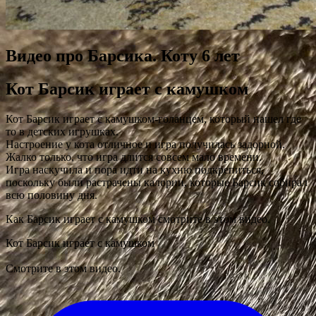
Видео про Барсика. Коту 6 лет
Кот Барсик играет с камушком
Кот Барсик играет с камушком-голанцем, который нашел где
то в детских игрушках.
Настроение у кота отличное и игра получилась задорной.
Жалко только, что игра длится совсем мало времени.
Игра наскучила и пора идти на кухню подкрепиться,
поскольку были растрачены калории, которые Барсик собирал
всю половину дня.
Как Барсик играет с камушком смотрите в этом видео.
Кот Барсик играет с камушком
Cмотрите в этом видео.