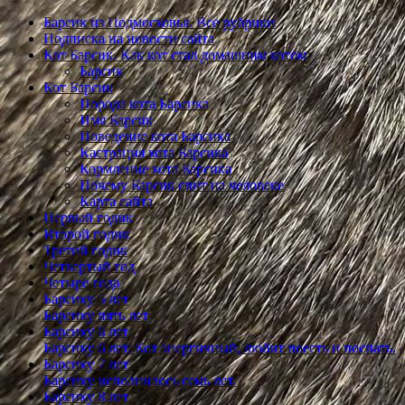
Барсик из Подмосковья. Все рубрики
Подписка на новости сайта
Кот Барсик. Как кот стал домашним котом
Барсик
Кот Барсик
Порода кота Барсика
Имя Барсик
Поведение кота Барсика
Кастрация кота Барсика
Кормление кота Барсика
Почему Барсик спит на человеке
Карта сайта
Первый годик
Второй годик
Третий годик
Четвертый год
Четыре года
Барсику 5 лет
Барсику пять лет
Барсику 6 лет
Барсику 6 лет. Кот энергичный, любит поесть и поспать.
Барсику 7 лет
Барсику исполнилось семь лет.
Барсику 8 лет