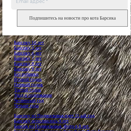
Барсику 10 лет
Барсику 5 лет
Барсику 6 лет
Барсику 7 лет
Барсику 8 лет
Барсику 9 лет
Без рубрики
Второй годик
Первый годик
Третий годик
Уход и содержание
Четвертый год
Четыре года
Барсику из Подмосковья идет 11-ый год
Барсику исполнилось 9 лет
Барсик из Подмосковья. Фото в 8 лет.