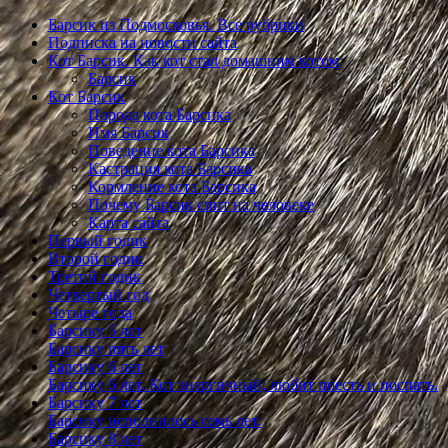
Барсик из Подмосковья. Все рубрики
Подписка на новости сайта
Кот Барсик. Как кот стал домашним котом
Барсик
Кот Барсик
Порода кота Барсика
Имя Барсик
Поведение кота Барсика
Кастрация кота Барсика
Кормление кота Барсика
Почему Барсик спит на человеке
Карта сайта
Первый годик
Второй годик
Третий годик
Четвертый год
Четыре года
Барсику 5 лет
Барсику пять лет
Барсику 6 лет
Барсику 6 лет. Кот энергичный, любит поесть и поспать.
Барсику 7 лет
Барсику исполнилось семь лет.
Барсику 8 лет