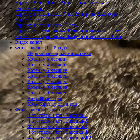
Барсику 8 лет. Фото. Видео. Поведение кота
Барсику 9 лет
Барсику исполнилось 9 лет 26 апреля 2023 года
Барсику 10 лет
Барсику исполнилось 10 лет.
Барсик из Подмосковья. Коту исполнилось 11 лет.
Барсик из Подмосковья. Коту исполнилось 12 лет
Видео канал
Фото галерея (1-ый год)
Первый месяц жизни котенка
Котенку 3 месяца
Котенку 4 месяца
Котенку 5 месяцев
Котенку 6 месяцев
Котенку 7 месяцев
Котенку 8 месяцев
Котенку 9 месяцев
Коту 11 месяцев
Коту Барсику один год
Фото галерея (2-ой год)
Фотографии кота Барсика-1
Фотографии кота Барсика-2
Фотографии кота Барсика-3
Фотографии кота Барсика-4-1
Фотографии кота Барсика-4-2