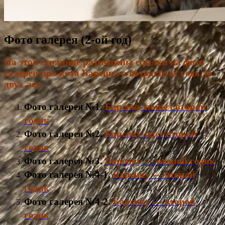
Фото галерея (2-ой год)
На этой странице размещены ссылки на фото
галереи про кота Барсика в возрасте от года до
двух лет.
Фото галерея №1.
Барсику пошел второй
годик
Фото галерея №2.
Барсику идет второй
годик
Фото галерея №3.
Барсику — второй годик
Фото галерея №4-1.
Барсику — второй
годик
Фото галерея №4-2.
Барсику — второй
годик