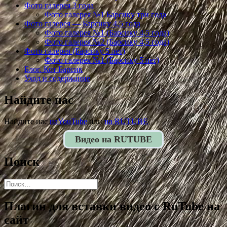
Фото галерея 3 года
Фото галерея №1 Барсику три года
Фото галерея — Барсику 4,5 года
Фото галерея №1 (Барсику 4,5 года)
Фото галерея №2 (Барсику 4,5 года)
Фото галерея (Барсику 5 лет)
Фото галерея №1 (Барсику 5 лет)
Блог. Кот Барсик
Уход и содержание
Найдите нас
Найдите нас
наYouTube
или
на RUTUBE
Видео на RUTUBE
Поиск
Найти:
Плагин для вставки видео с RuTube на
сайт