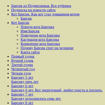
Барсик из Подмосковья. Все рубрики
Подписка на новости сайта
Кот Барсик. Как кот стал домашним котом
Барсик
Кот Барсик
Порода кота Барсика
Имя Барсик
Поведение кота Барсика
Кастрация кота Барсика
Кормление кота Барсика
Почему Барсик спит на человеке
Карта сайта
Первый годик
Второй годик
Третий годик
Четвертый год
Четыре года
Барсику 5 лет
Барсику пять лет
Барсику 6 лет
Барсику 6 лет. Кот энергичный, любит поесть и поспать.
Барсику 7 лет
Барсику исполнилось семь лет.
Барсику 8 лет