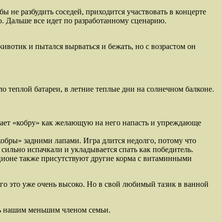
ы не разбудить соседей, приходится участвовать в концерте
ню. Дальше все идет по разработанному сценарию.
ивотик и пытался вырваться и бежать, но с возрастом он
ло теплой батареи, в летние теплые дни на солнечном балконе.
имает «кобру» как желающую на него напасть и упреждающе
обры» задними лапами. Игра длится недолго, потому что
 сильно испачкали и укладывается спать как победитель.
ационе также присутствуют другие корма с витаминными
его это уже очень высоко. Но в свой любимый тазик в ванной
ть нашим меньшим членом семьи.