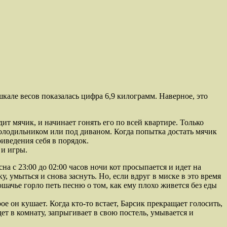
але весов показалась цифра 6,9 килограмм. Наверное, это
ит мячик, и начинает гонять его по всей квартире. Только
 холодильником или под диваном. Когда попытка достать мячик
риведения себя в порядок.
 и игры.
а с 23:00 до 02:00 часов ночи кот просыпается и идет на
у, умыться и снова заснуть. Но, если вдруг в миске в это время
ошачье горло петь песню о том, как ему плохо живется без еды
ое он кушает. Когда кто-то встает, Барсик прекращает голосить,
дет в комнату, запрыгивает в свою постель, умывается и