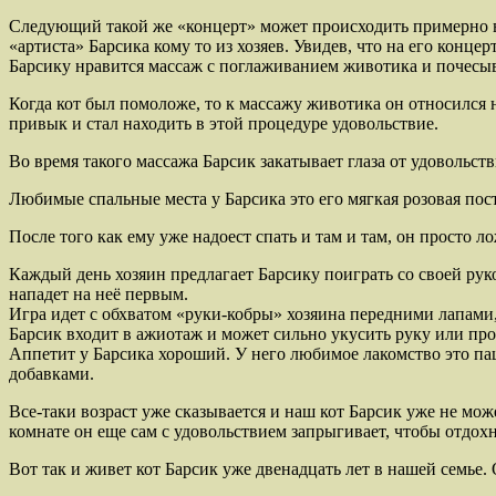
Следующий такой же «концерт» может происходить примерно в 0
«артиста» Барсика кому то из хозяев. Увидев, что на его конце
Барсику нравится массаж с поглаживанием животика и почес
Когда кот был помоложе, то к массажу животика он относился н
привык и стал находить в этой процедуре удовольствие.
Во время такого массажа Барсик закатывает глаза от удовольст
Любимые спальные места у Барсика это его мягкая розовая пост
После того как ему уже надоест спать и там и там, он просто л
Каждый день хозяин предлагает Барсику поиграть со своей рук
нападет на неё первым.
Игра идет с обхватом «руки-кобры» хозяина передними лапами
Барсик входит в ажиотаж и может сильно укусить руку или прот
Аппетит у Барсика хороший. У него любимое лакомство это па
добавками.
Все-таки возраст уже сказывается и наш кот Барсик уже не мо
комнате он еще сам с удовольствием запрыгивает, чтобы отдох
Вот так и живет кот Барсик уже двенадцать лет в нашей семь