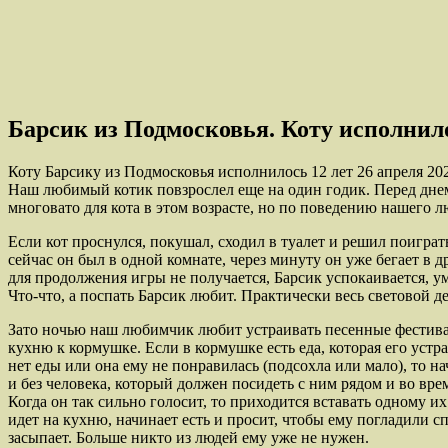
Барсик из Подмосковья. Коту исполнило
Коту Барсику из Подмосковья исполнилось 12 лет 26 апреля 202
Наш любимый котик повзрослел еще на один годик. Перед днем
многовато для кота в этом возрасте, но по поведению нашего л
Если кот проснулся, покушал, сходил в туалет и решил поиграть
сейчас он был в одной комнате, через минуту он уже бегает в 
для продолжения игры не получается, Барсик успокаивается, ум
Что-что, а поспать Барсик любит. Практически весь световой д
Зато ночью наш любимчик любит устраивать песенные фестивали
кухню к кормушке. Если в кормушке есть еда, которая его устра
нет еды или она ему не понравилась (подсохла или мало), то на
и без человека, который должен посидеть с ним рядом и во вре
Когда он так сильно голосит, то приходится вставать одному их 
идет на кухню, начинает есть и просит, чтобы ему погладили сп
засыпает. Больше никто из людей ему уже не нужен.