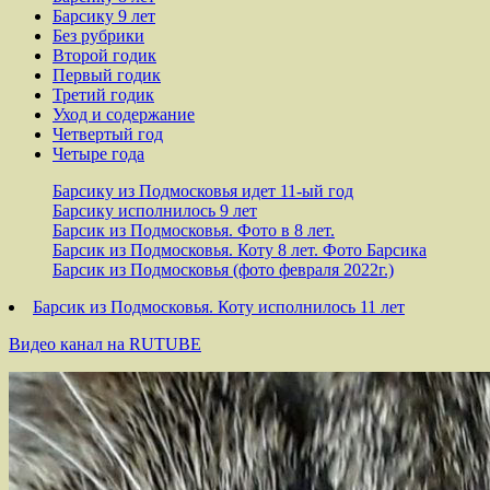
Барсику 9 лет
Без рубрики
Второй годик
Первый годик
Третий годик
Уход и содержание
Четвертый год
Четыре года
Барсику из Подмосковья идет 11-ый год
Барсику исполнилось 9 лет
Барсик из Подмосковья. Фото в 8 лет.
Барсик из Подмосковья. Коту 8 лет. Фото Барсика
Барсик из Подмосковья (фото февраля 2022г.)
Барсик из Подмосковья. Коту исполнилось 11 лет
Видео канал на RUTUBE