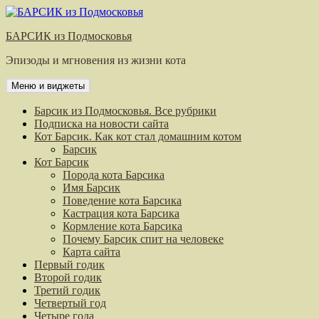
Перейти
к
БАРСИК из Подмосковья
содержимому
Эпизоды и мгновения из жизни кота
Меню и виджеты
Барсик из Подмосковья. Все рубрики
Подписка на новости сайта
Кот Барсик. Как кот стал домашним котом
Барсик
Кот Барсик
Порода кота Барсика
Имя Барсик
Поведение кота Барсика
Кастрация кота Барсика
Кормление кота Барсика
Почему Барсик спит на человеке
Карта сайта
Первый годик
Второй годик
Третий годик
Четвертый год
Четыре года