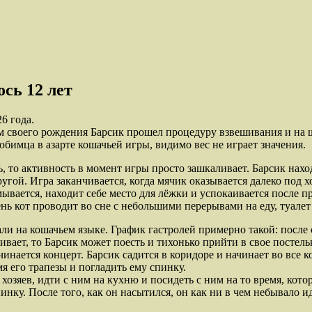
сь 12 лет
6 года.
 своего рождения Барсик прошел процедуру взвешивания и на шк
юбимца в азарте кошачьей игры, видимо вес не играет значения.
, то активность в момент игры просто зашкаливает. Барсик наход
другой. Игра заканчивается, когда мячик оказывается далеко под
ывается, находит себе место для лёжки и успокаивается после п
ень кот проводит во сне с небольшими перерывами на еду, туалет
 на кошачьем языке. График гастролей примерно такой: после сн
ивает, то Барсик может поесть и тихонько прийти в свое постельк
чинается концерт. Барсик садится в коридоре и начинает во все к
мя его трапезы и погладить ему спинку.
хозяев, идти с ним на кухню и посидеть с ним на то время, котор
инку. После того, как он насытился, он как ни в чем небывало и