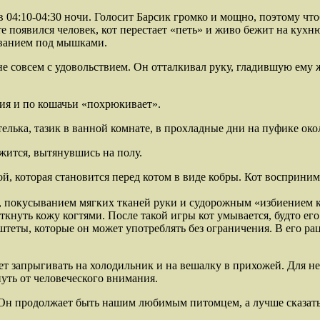
4:10-04:30 ночи. Голосит Барсик громко и мощно, поэтому чтоб
рте появился человек, кот перестает «петь» и живо бежит на кух
ыванием под мышками.
е совсем с удовольствием. Он отталкивал руку, гладившую ему ж
вия и по кошачьи «похрюкивает».
елька, тазик в ванной комнате, в прохладные дни на пуфике око
ожится, вытянувшись на полу.
ой, которая становится перед котом в виде кобры. Кот восприн
, покусыванием мягких тканей руки и судорожным «избиением к
кнуть кожу когтями. После такой игры кот умывается, будто его
штеты, которые он может употреблять без ограничения. В его р
жет запрыгивать на холодильник и на вешалку в прихожей. Для н
нуть от человеческого внимания.
е. Он продолжает быть нашим любимым питомцем, а лучше сказа