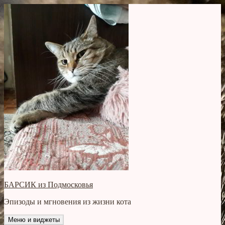
Перейти
к
содержимому
БАРСИК из Подмосковья
Эпизоды и мгновения из жизни кота
Меню и виджеты