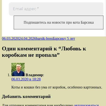
Опубликовано
Автор
Рубрики
06.03.2020
24.04.2026
barsik-boss
Барсику 5 лет
Один комментарий к “Любовь к
коробкам не пропала”
Владимир
:
06.03.2020 в 18:28
Коты и кошки без ума от коробок, особенно картонных.
Добавить комментарий
Для отправки комментария вам необходимо
авторизоваться
.