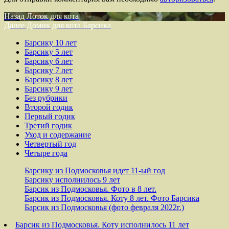
Навигация
Предыдущая
Назад
Лоток для кота
запись:
Следующая
Далее
Домик для кота Барсика
по
запись:
Барсику 10 лет
записям
Барсику 5 лет
Барсику 6 лет
Барсику 7 лет
Барсику 8 лет
Барсику 9 лет
Без рубрики
Второй годик
Первый годик
Третий годик
Уход и содержание
Четвертый год
Четыре года
Барсику из Подмосковья идет 11-ый год
Барсику исполнилось 9 лет
Барсик из Подмосковья. Фото в 8 лет.
Барсик из Подмосковья. Коту 8 лет. Фото Барсика
Барсик из Подмосковья (фото февраля 2022г.)
Барсик из Подмосковья. Коту исполнилось 11 лет