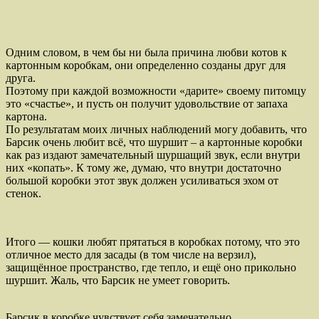
Одним словом, в чем бы ни была причина любви котов к
картонным коробкам, они определенно созданы друг для
друга.
Поэтому при каждой возможности «дарите» своему питомцу
это «счастье», и пусть он получит удовольствие от запаха
картона.
По результатам моих личных наблюдений могу добавить, что
Барсик очень любит всё, что шуршит – а картонные коробки
как раз издают замечательный шуршащий звук, если внутри
них «копать». К тому же, думаю, что внутри достаточно
большой коробки этот звук должен усиливаться эхом от
стенок.
Итого — кошки любят прятаться в коробках потому, что это
отличное место для засады (в том числе на верзил),
защищённое пространство, где тепло, и ещё оно прикольно
шуршит. Жаль, что Барсик не умеет говорить.
Барсик в коробке чувствует себя замечательно.