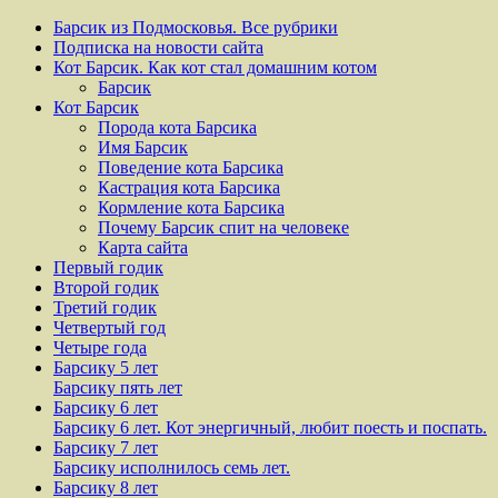
Барсик из Подмосковья. Все рубрики
Подписка на новости сайта
Кот Барсик. Как кот стал домашним котом
Барсик
Кот Барсик
Порода кота Барсика
Имя Барсик
Поведение кота Барсика
Кастрация кота Барсика
Кормление кота Барсика
Почему Барсик спит на человеке
Карта сайта
Первый годик
Второй годик
Третий годик
Четвертый год
Четыре года
Барсику 5 лет
Барсику пять лет
Барсику 6 лет
Барсику 6 лет. Кот энергичный, любит поесть и поспать.
Барсику 7 лет
Барсику исполнилось семь лет.
Барсику 8 лет