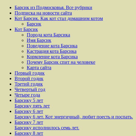
Барсик из Подмосковья. Все рубрики
Подписка на новости сайта
Кот Барсик. Как кот стал домашним котом
Барсик
Кот Барсик
Порода кота Барсика
Имя Барсик
Поведение кота Барсика
Кастрация кота Барсика
Кормление кота Барсика
Почему Барсик спит на человеке
Карта сайта
Первый годик
Второй годик
Третий годик
Четвертый год
Четыре года
Барсику 5 лет
Барсику пять лет
Барсику 6 лет
Барсику 6 лет. Кот энергичный, любит поесть и поспать.
Барсику 7 лет
Барсику исполнилось семь лет.
Барсику 8 лет