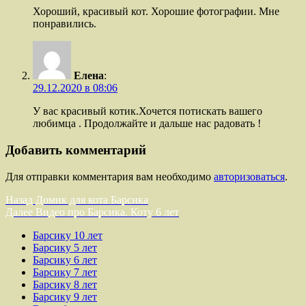
Хороший, красивый кот. Хорошие фотографии. Мне
понравились.
Елена
:
29.12.2020 в 08:06
У вас красивый котик.Хочется потискать вашего
любимца . Продолжайте и дальше нас радовать !
Добавить комментарий
Для отправки комментария вам необходимо
авторизоваться
.
Навигация
Предыдущая
Назад
Домик для кота Барсика
запись:
Следующая
Далее
Видео про Барсика. Коту 6 лет
по
запись:
Барсику 10 лет
записям
Барсику 5 лет
Барсику 6 лет
Барсику 7 лет
Барсику 8 лет
Барсику 9 лет