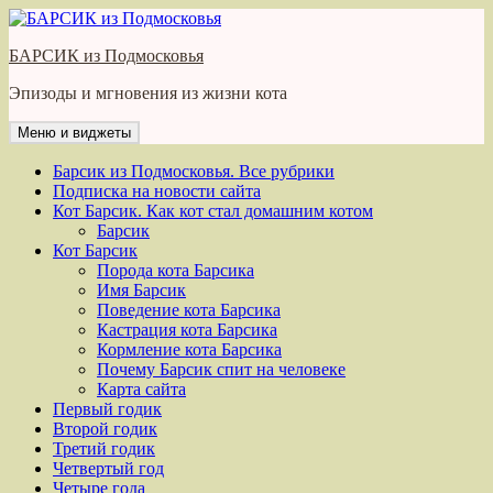
Перейти
к
БАРСИК из Подмосковья
содержимому
Эпизоды и мгновения из жизни кота
Меню и виджеты
Барсик из Подмосковья. Все рубрики
Подписка на новости сайта
Кот Барсик. Как кот стал домашним котом
Барсик
Кот Барсик
Порода кота Барсика
Имя Барсик
Поведение кота Барсика
Кастрация кота Барсика
Кормление кота Барсика
Почему Барсик спит на человеке
Карта сайта
Первый годик
Второй годик
Третий годик
Четвертый год
Четыре года