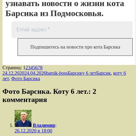
узнавать новости о жизни кота
Барсика из Подмосковья.
Страница
,
Страница
,
Страница
,
Страница
,
Страница
,
Страница
,
Страница
,
Страница
Страниц:
1
2
3
4
5
6
7
8
Опубликовано
Автор
Рубрики
Метки
24.12.2020
24.04.2026
barsik-boss
Барсику 6 лет
Барсик
,
коту 6
лет
,
Фото Барсика
Фото Барсика. Коту 6 лет.: 2
комментария
Владимир
:
26.12.2020 в 18:00