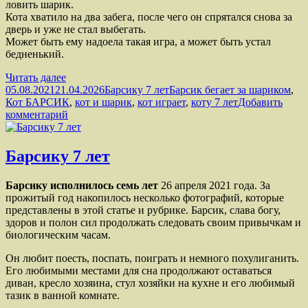
ловить шарик.
Кота хватило на два забега, после чего он спрятался снова за
дверь и уже не стал выбегать.
Может быть ему надоела такая игра, а может быть устал
бедненький.
Барсик
Читать далее
Опубликовано
бегает
Рубрики
Метки
05.08.2021
21.04.2026
Барсику 7 лет
Барсик бегает за шариком
,
за
Кот БАРСИК
,
кот и шарик
,
кот играет
,
коту 7 лет
Добавить
шариком
к
комментарий
записи
Барсик
бегает
Барсику 7 лет
за
шариком
Барсику исполнилось семь лет
26 апреля 2021 года. За
прожитый год накопилось несколько фотографий, которые
представлены в этой статье и рубрике. Барсик, слава богу,
здоров и полон сил продолжать следовать своим привычкам и
биологическим часам.
Он любит поесть, поспать, поиграть и немного похулиганить.
Его любимыми местами для сна продолжают оставаться
диван, кресло хозяина, стул хозяйки на кухне и его любимый
тазик в ванной комнате.