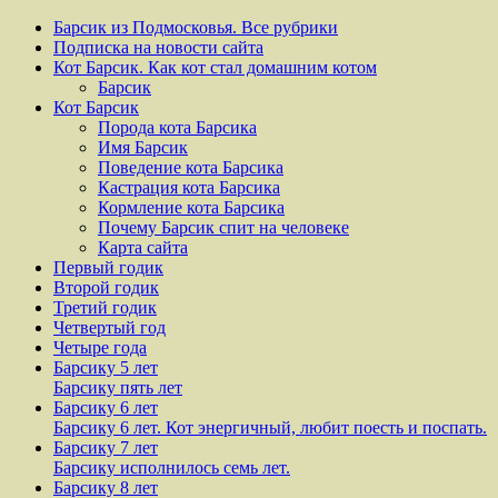
Барсик из Подмосковья. Все рубрики
Подписка на новости сайта
Кот Барсик. Как кот стал домашним котом
Барсик
Кот Барсик
Порода кота Барсика
Имя Барсик
Поведение кота Барсика
Кастрация кота Барсика
Кормление кота Барсика
Почему Барсик спит на человеке
Карта сайта
Первый годик
Второй годик
Третий годик
Четвертый год
Четыре года
Барсику 5 лет
Барсику пять лет
Барсику 6 лет
Барсику 6 лет. Кот энергичный, любит поесть и поспать.
Барсику 7 лет
Барсику исполнилось семь лет.
Барсику 8 лет