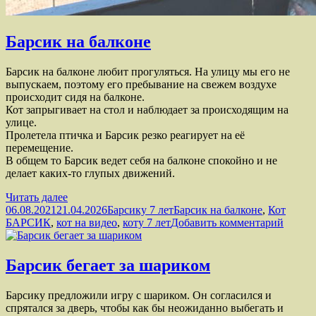
Барсик на балконе
Барсик на балконе любит прогуляться. На улицу мы его не
выпускаем, поэтому его пребывание на свежем воздухе
происходит сидя на балконе.
Кот запрыгивает на стол и наблюдает за происходящим на
улице.
Пролетела птичка и Барсик резко реагирует на её
перемещение.
В общем то Барсик ведет себя на балконе спокойно и не
делает каких-то глупых движений.
Барсик
Читать далее
Опубликовано
на
Рубрики
Метки
06.08.2021
21.04.2026
Барсику 7 лет
Барсик на балконе
,
Кот
балконе
к
БАРСИК
,
кот на видео
,
коту 7 лет
Добавить комментарий
записи
Барси
на
Барсик бегает за шариком
балкон
Барсику предложили игру с шариком. Он согласился и
спрятался за дверь, чтобы как бы неожиданно выбегать и