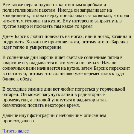
Все также неравнодушен к картонным коробкам и
полиэтиленовым пакетам. Иногда он запрыгивает на
холодильник, чтобы сверху понаблюдать за хозяйкой, которая
что-то там готовит на кухне. Ему интересно запрыгнуть в
пустое ведро и посидеть там какое-то время.
Днем Барсик любит полежать на ногах, или в ногах, хозяина и
подремать. Хозяин не прогоняет кота, потому что от Барсика
идет тепло и умиротворение.
В солнечные дни Барсик ищет светлые солнечные пятна в
квартире и укладывается в эти места погреться. Начало
солнечных ванн начинается на кухне, затем Барсик переходит
в гостиную, потому что солнышко уже переместилось туда
ближе к обеду.
В холодные зимние дни кот любит погреться у горяченькой
батареи. Он может засунуть лапки в радиаторные
промежутки, а головой уткнуться в радиатор и так
безмятежно поспать некоторое время.
Дальше идут фотографии с небольшим описанием
происходящего.
Барсику
Читать далее