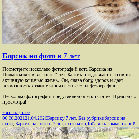
Барсик на фото в 7 лет
Посмотрите несколько фотографий кота Барсика из
Подмосковья в возрасте 7 лет. Барсик продолжает пассивно-
активную кошачью жизнь. Он, слава богу, здоров и дает
возможность хозяину запечатлеть его на фотографии.
Несколько фотографий представлено в этой статье. Приятного
просмотра!
Барсик
Читать далее
Опубликовано
на
Рубрики
Метки
06.08.2021
21.04.2026
Барсику 7 лет
,
Без рубрики
барсик на
фото
к
фото
,
Барсик на фото в 7 лет
,
фото кота
Добавить комментарий
в
з
7
Б