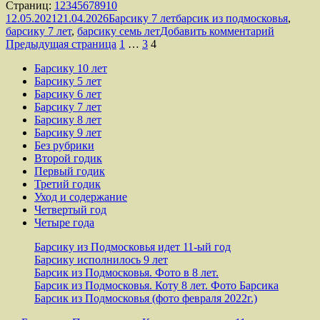
Страница
,
Страница
,
Страница
7
,
Страница
,
Страница
,
Страница
,
Страница
,
Страница
,
Страница
,
Страница
Страниц:
1
2
3
4
5
6
7
8
9
10
Опубликовано
лет
Рубрики
Метки
12.05.2021
21.04.2026
Барсику 7 лет
барсик из подмосковья
,
к
барсику 7 лет
,
барсику семь лет
Добавить комментарий
Пагинация
Страница
Страница
Страница
записи
Предыдущая страница
1
…
3
4
Барсику
записей
Барсику 10 лет
7
Барсику 5 лет
лет
Барсику 6 лет
Барсику 7 лет
Барсику 8 лет
Барсику 9 лет
Без рубрики
Второй годик
Первый годик
Третий годик
Уход и содержание
Четвертый год
Четыре года
Барсику из Подмосковья идет 11-ый год
Барсику исполнилось 9 лет
Барсик из Подмосковья. Фото в 8 лет.
Барсик из Подмосковья. Коту 8 лет. Фото Барсика
Барсик из Подмосковья (фото февраля 2022г.)