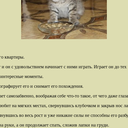
о квартиры.
 он с удовольствием начинает с ними играть. Играет он до тех 
о интересные моменты.
ографирует его и снимает его похождения.
ет самозабвенно, воображая себе что-то такое, от чего даже глаз
любит на мягких местах, свернувшись клубочком и закрыв нос л
нувшись во весь рост и уже никакие силы не способны его разбу
а руки, а он продолжает спать, сложив лапки на груди.