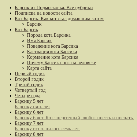
Барсик из Подмосковья. Все рубрики
Подписка на новости сайта
Кот Барсик. Как кот стал домашним котом
Барсик
Кот Барсик
Порода кота Барсика
Имя Барсик
Поведение кота Барсика
Кастрация кота Барсика
Кормление кота Барсика
Почему Барсик спит на человеке
Карта сайта
Первый годик
Второй годик
Третий годик
Четвертый год
Четыре года
Барсику 5 лет
Барсику пять лет
Барсику 6 лет
Барсику 6 лет. Кот энергичный, любит поесть и поспать.
Барсику 7 лет
Барсику исполнилось семь лет.
Барсику 8 лет