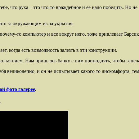
бе, что рука – это что-то враждебное и её надо победить. Но не 
дать за окружающим из-за укрытия.
 почему-то компьютер и все вокруг него, тоже привлекает Барсик
ает, когда есть возможность залезть в эти конструкции.
овольствием. Нам пришлось банку с ним приподнять, чтобы запеча
себя великолепно, и он не испытывает какого то дискомфорта, те
ой фото галерее
.
.