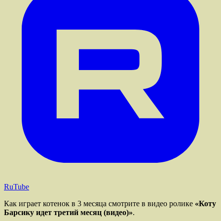
RuTube
Как играет котенок в 3 месяца смотрите в видео ролике
«Коту
Барсику идет третий месяц (видео)»
.