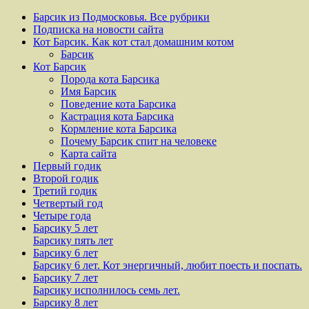
Барсик из Подмосковья. Все рубрики
Подписка на новости сайта
Кот Барсик. Как кот стал домашним котом
Барсик
Кот Барсик
Порода кота Барсика
Имя Барсик
Поведение кота Барсика
Кастрация кота Барсика
Кормление кота Барсика
Почему Барсик спит на человеке
Карта сайта
Первый годик
Второй годик
Третий годик
Четвертый год
Четыре года
Барсику 5 лет
Барсику пять лет
Барсику 6 лет
Барсику 6 лет. Кот энергичный, любит поесть и поспать.
Барсику 7 лет
Барсику исполнилось семь лет.
Барсику 8 лет