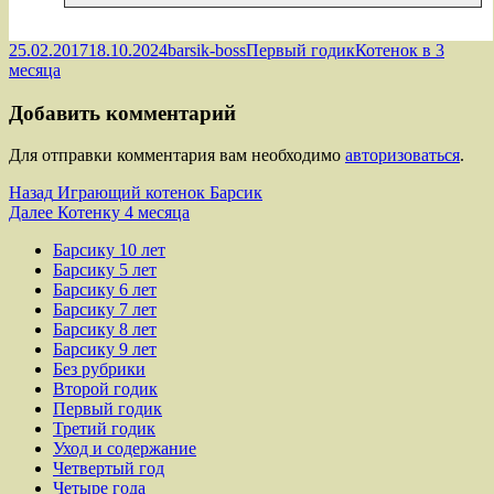
Опубликовано
Автор
Рубрики
Метки
25.02.2017
18.10.2024
barsik-boss
Первый годик
Котенок в 3
месяца
Добавить комментарий
Для отправки комментария вам необходимо
авторизоваться
.
Навигация
Предыдущая
Назад
Играющий котенок Барсик
запись:
Следующая
Далее
Котенку 4 месяца
по
запись:
Барсику 10 лет
записям
Барсику 5 лет
Барсику 6 лет
Барсику 7 лет
Барсику 8 лет
Барсику 9 лет
Без рубрики
Второй годик
Первый годик
Третий годик
Уход и содержание
Четвертый год
Четыре года