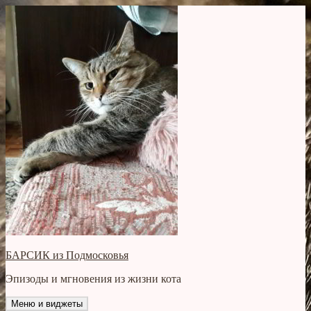
Перейти
к
содержимому
БАРСИК из Подмосковья
Эпизоды и мгновения из жизни кота
Меню и виджеты