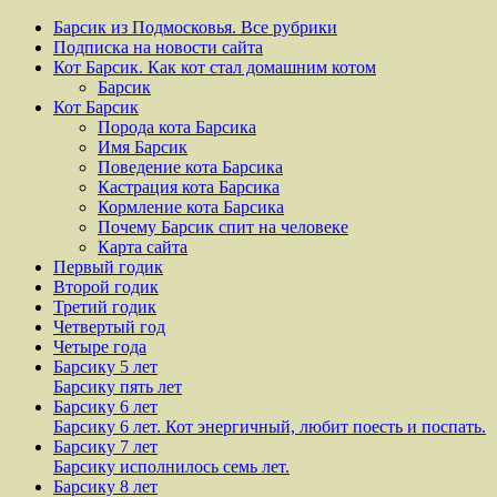
Барсик из Подмосковья. Все рубрики
Подписка на новости сайта
Кот Барсик. Как кот стал домашним котом
Барсик
Кот Барсик
Порода кота Барсика
Имя Барсик
Поведение кота Барсика
Кастрация кота Барсика
Кормление кота Барсика
Почему Барсик спит на человеке
Карта сайта
Первый годик
Второй годик
Третий годик
Четвертый год
Четыре года
Барсику 5 лет
Барсику пять лет
Барсику 6 лет
Барсику 6 лет. Кот энергичный, любит поесть и поспать.
Барсику 7 лет
Барсику исполнилось семь лет.
Барсику 8 лет