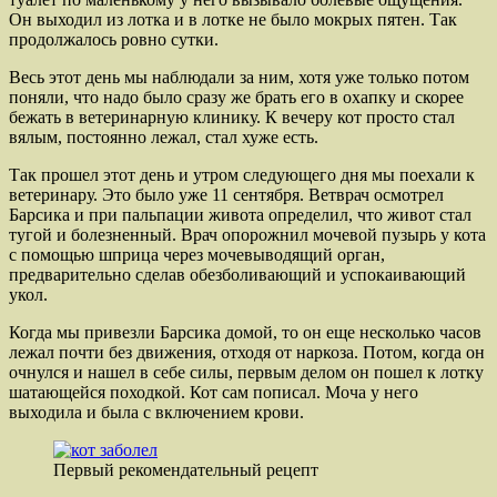
Он выходил из лотка и в лотке не было мокрых пятен. Так
продолжалось ровно сутки.
Весь этот день мы наблюдали за ним, хотя уже только потом
поняли, что надо было сразу же брать его в охапку и скорее
бежать в ветеринарную клинику. К вечеру кот просто стал
вялым, постоянно лежал, стал хуже есть.
Так прошел этот день и утром следующего дня мы поехали к
ветеринару. Это было уже 11 сентября. Ветврач осмотрел
Барсика и при пальпации живота определил, что живот стал
тугой и болезненный. Врач опорожнил мочевой пузырь у кота
с помощью шприца через мочевыводящий орган,
предварительно сделав обезболивающий и успокаивающий
укол.
Когда мы привезли Барсика домой, то он еще несколько часов
лежал почти без движения, отходя от наркоза. Потом, когда он
очнулся и нашел в себе силы, первым делом он пошел к лотку
шатающейся походкой. Кот сам пописал. Моча у него
выходила и была с включением крови.
Первый рекомендательный рецепт