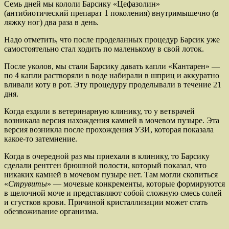
Семь дней мы кололи Барсику «Цефазолин»
(антибиотический препарат 1 поколения) внутримышечно (в
ляжку ног) два раза в день.
Надо отметить, что после проделанных процедур Барсик уже
самостоятельно стал ходить по маленькому в свой лоток.
После уколов, мы стали Барсику давать капли «Кантарен» —
по 4 капли растворяли в воде набирали в шприц и аккуратно
вливали коту в рот. Эту процедуру проделывали в течение 21
дня.
Когда ездили в ветеринарную клинику, то у ветврачей
возникала версия нахождения камней в мочевом пузыре. Эта
версия возникла после прохождения УЗИ, которая показала
какое-то затемнение.
Когда в очередной раз мы приехали в клинику, то Барсику
сделали рентген брюшной полости, который показал, что
никаких камней в мочевом пузыре нет. Там могли скопиться
«
Струвиты
» — мочевые конкременты, которые формируются
в щелочной моче и представляют собой сложную смесь солей
и сгустков крови. Причиной кристаллизации может стать
обезвоживание организма.