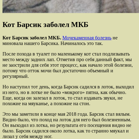
Кот Барсик заболел МКБ
Кот Барсик заболел МКБ.
Мочекаменная болезнь
не
миновала нашего Барсика. Начиналось это так.
После похода в туалет по маленькому кот стал подлизывать
место между задних лап. Отметив про себя данный факт, мы
не заострили для себя этот процесс, как начало этой болезни,
потому что отток мочи был достаточно объемный и
регулярный.
Но наступил тот день, когда Барсик садился в лоток, выходил
из него, но в лотке не было «мокрого» пятна, как обычно.
Еще, когда он залезал в лоток, то стал издавать звуки, не
похожие на мяуканье, а похожие на стон.
Это мы заметили в конце мая 2018 года. Барсик стал вялым.
Видно было, что поход на лоток для него был болезненным.
Он выходил из лотка, но результата его посещения видно не
было. Барсик садился около лотка, как то странно мяукал и
лизал у себя между ног.