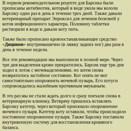
В первом рекомендательном рецепте для Барсика были
прописаны антибиотик, который в виде укола мы кололи
Барсику один раз в день в течение трех дней. Также давали
ветеринарный препарат Энроксил для лечения болезней у
котов инфекционного характера. Половину таблетки
растворяли в воде и давали коту пить.
Также было прописано кровоостанавливающее средство
«
Дицинон
» внутримышечно (в ляжку задних ног) два раза в
день в течение недели.
Все эти рекомендации мы выполнили в полной мере. Через
три дня выделения крови прекратились. Барсик еще три дня
ходил в лоток с мочевыделениями, но затем снова
возвратилось застойное состояние. Кот опять не мог
самостоятельно опорожнить мочевой пузырь. Его потуги
сопровождались жалобным протяжным мяуканьем.
В это раз мы не стали ждать долго и сразу поехали снова в
ветеринарную клинику. Ветврачу пришлось вставлять
Барсику катетер, через который произошло опорожнение
мочевого пузыря. Катетер коту оставили, чтобы происходило
постоянное опорожнение пузыря. Также Барсику поставили
внутривенную систему для восстановления кровяного
баланса.