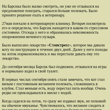
На Барсика было жалко смотреть, он уже не отзывался на
предложение поиграть, старался больше полежать. Было
принято решение ехать к ветеринару.
27мая поехали в ветеринарную клинику. Ветврач посмотрела
его и определила, что Барсик находится в каком-то стрессовом
состоянии. Отсюда у него и образовалась невозможность
опорожнения мочевого пузыря.
Было выписано лекарство «
Стопстресс
», которое мы давали
коту по инструкции в течение двух дней. Далее у него походы
на лоток нормализовались и мы перестали давать ему это
лекарство.
До сентября месяца Барсик был подвижен, отзывался на игры
и нормально ходил в свой туалет.
В первых числах сентября опять стали замечать, что кот стал
вялым с постоянным желанием полежать, сложившись в
клубок. Стал меньше есть, воду перестал пить вообще. Очень
редко он прикладывался к миске с водой.
Когда садился на лоток, то сразу же издавал звук, не похожий
на обычное мяуканье. Чувствовалось, что желание сходить в
туалет по маленькому у него вызывало болевые ощущения.