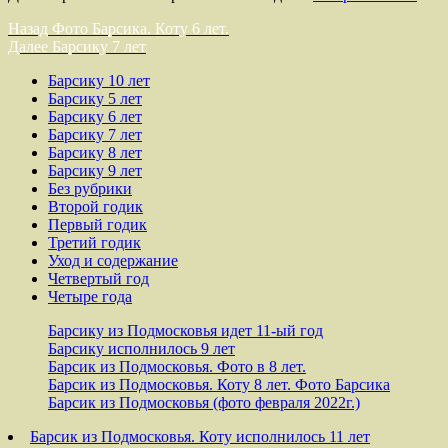
Навигация
Предыдущая
Назад
Фото Барсика. Коту 6 лет.
запись:
Следующая
Далее
Барсику 7 лет
по
запись:
Барсику 10 лет
записям
Барсику 5 лет
Барсику 6 лет
Барсику 7 лет
Барсику 8 лет
Барсику 9 лет
Без рубрики
Второй годик
Первый годик
Третий годик
Уход и содержание
Четвертый год
Четыре года
Барсику из Подмосковья идет 11-ый год
Барсику исполнилось 9 лет
Барсик из Подмосковья. Фото в 8 лет.
Барсик из Подмосковья. Коту 8 лет. Фото Барсика
Барсик из Подмосковья (фото февраля 2022г.)
Барсик из Подмосковья. Коту исполнилось 11 лет