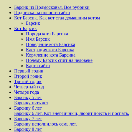
Барсик из Подмосковья. Все рубрики
Подписка на новости сайта
Кот Барсик. Как кот стал домашним котом
Барсик
Кот Барсик
Порода кота Барсика
Имя Барсик
Поведение кота Барсика
Кастрация кота Барсика
Кормление кота Барсика
Почему Барсик спит на человеке
Карта сайта
Первый годик
Второй годик
Третий годик
Четвертый год
Четыре года
Барсику 5 лет
Барсику пять лет
Барсику 6 лет
Барсику 6 лет. Кот энергичный, любит поесть и поспать.
Барсику 7 лет
Барсику исполнилось семь лет.
Барсику 8 лет