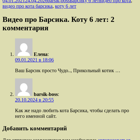
Опубликовано
Автор
Рубрики
Метки
04.01.2021
24.04.2026
barsik-boss
Барсику 6 лет
видео про кота
,
видео про кота барсика
,
коту 6 лет
Видео про Барсика. Коту 6 лет: 2
комментария
Елена
:
09.01.2021 в 18:06
Ваш Барсик просто Чудо.., Прикольный котик …
barsik-boss
:
20.10.2024 в 20:55
Как же надо любить кота Барсика, чтобы сделать про
него именной сайт.
Добавить комментарий