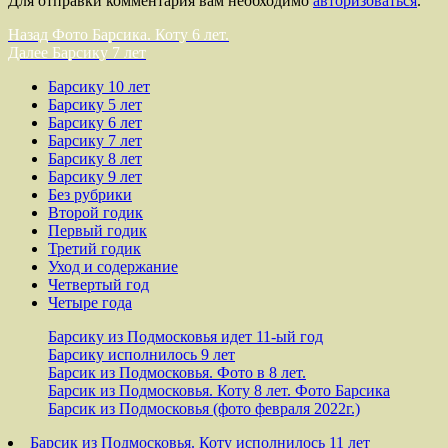
Для отправки комментария вам необходимо
авторизоваться
.
Навигация
Предыдущая
Назад
Фото Барсика. Коту 6 лет.
запись:
Следующая
Далее
Барсику 7 лет
по
запись:
Барсику 10 лет
записям
Барсику 5 лет
Барсику 6 лет
Барсику 7 лет
Барсику 8 лет
Барсику 9 лет
Без рубрики
Второй годик
Первый годик
Третий годик
Уход и содержание
Четвертый год
Четыре года
Барсику из Подмосковья идет 11-ый год
Барсику исполнилось 9 лет
Барсик из Подмосковья. Фото в 8 лет.
Барсик из Подмосковья. Коту 8 лет. Фото Барсика
Барсик из Подмосковья (фото февраля 2022г.)
Барсик из Подмосковья. Коту исполнилось 11 лет