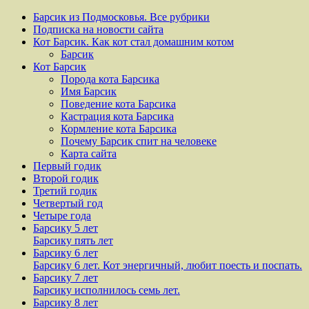
Барсик из Подмосковья. Все рубрики
Подписка на новости сайта
Кот Барсик. Как кот стал домашним котом
Барсик
Кот Барсик
Порода кота Барсика
Имя Барсик
Поведение кота Барсика
Кастрация кота Барсика
Кормление кота Барсика
Почему Барсик спит на человеке
Карта сайта
Первый годик
Второй годик
Третий годик
Четвертый год
Четыре года
Барсику 5 лет
Барсику пять лет
Барсику 6 лет
Барсику 6 лет. Кот энергичный, любит поесть и поспать.
Барсику 7 лет
Барсику исполнилось семь лет.
Барсику 8 лет