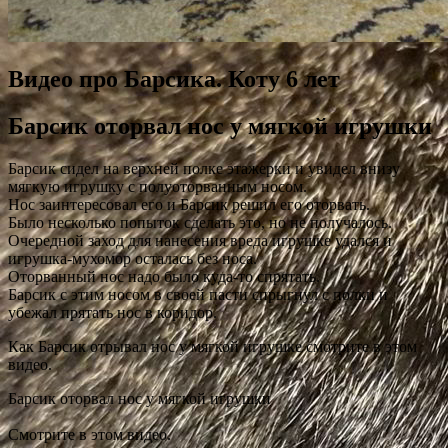
Видео про Барсика. Коту 6 лет
Барсик оторвал нос у мягкой игрушки
Барсик сидел на верхней полке этажерки и увидел внизу
мягкую игрушку с полуоторванным носом.
Нос заинтересовал его и Барсик решил его оторвать.
Было несколько попыток сделать это, но не получалось.
Очередной заход для нанесения вреда игрушке удался и
игрушка-мухомор осталась без носа.
Оторванный нос надо было куда-то спрятать.
Барсик с этим носом в своей пасти спрыгнул с полки и
убежал прятать нос в коридор.
Как Барсик отрывал нос у мягкой игрушке смотрите в этом
видео.
Барсик оторвал нос у мягкой игрушки
Cмотрите в этом видео.