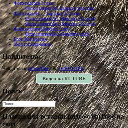
Фото галерея 3 года
Фото галерея №1 Барсику три года
Фото галерея — Барсику 4,5 года
Фото галерея №1 (Барсику 4,5 года)
Фото галерея №2 (Барсику 4,5 года)
Фото галерея (Барсику 5 лет)
Фото галерея №1 (Барсику 5 лет)
Блог. Кот Барсик
Уход и содержание
Найдите нас
Найдите нас
наYouTube
или
на RUTUBE
Видео на RUTUBE
Поиск
Найти:
Плагин для вставки видео с RuTube на
сайт