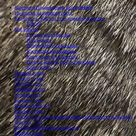
Барсик из Подмосковья. Все рубрики
Подписка на новости сайта
Кот Барсик. Как кот стал домашним котом
Барсик
Кот Барсик
Порода кота Барсика
Имя Барсик
Поведение кота Барсика
Кастрация кота Барсика
Кормление кота Барсика
Почему Барсик спит на человеке
Карта сайта
Первый годик
Второй годик
Третий годик
Четвертый год
Четыре года
Барсику 5 лет
Барсику пять лет
Барсику 6 лет
Барсику 6 лет. Кот энергичный, любит поесть и поспать.
Барсику 7 лет
Барсику исполнилось семь лет.
Барсику 8 лет