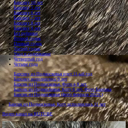
Барсику 10 лет
записям
Барсику 5 лет
Барсику 6 лет
Барсику 7 лет
Барсику 8 лет
Барсику 9 лет
Без рубрики
Второй годик
Первый годик
Третий годик
Уход и содержание
Четвертый год
Четыре года
Барсику из Подмосковья идет 11-ый год
Барсику исполнилось 9 лет
Барсик из Подмосковья. Фото в 8 лет.
Барсик из Подмосковья. Коту 8 лет. Фото Барсика
Барсик из Подмосковья (фото февраля 2022г.)
Барсик из Подмосковья. Коту исполнилось 11 лет
Видео канал на RUTUBE