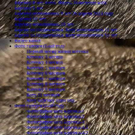
Барсику 8 лет. Фото. Видео. Поведение кота
Барсику 9 лет
Барсику исполнилось 9 лет 26 апреля 2023 года
Барсику 10 лет
Барсику исполнилось 10 лет.
Барсик из Подмосковья. Коту исполнилось 11 лет.
Барсик из Подмосковья. Коту исполнилось 12 лет
Видео канал
Фото галерея (1-ый год)
Первый месяц жизни котенка
Котенку 3 месяца
Котенку 4 месяца
Котенку 5 месяцев
Котенку 6 месяцев
Котенку 7 месяцев
Котенку 8 месяцев
Котенку 9 месяцев
Коту 11 месяцев
Коту Барсику один год
Фото галерея (2-ой год)
Фотографии кота Барсика-1
Фотографии кота Барсика-2
Фотографии кота Барсика-3
Фотографии кота Барсика-4-1
Фотографии кота Барсика-4-2